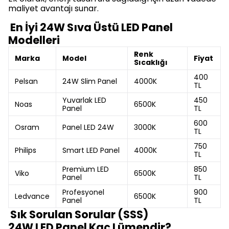
maliyet avantajı sunar.
En İyi 24W Sıva Üstü LED Panel
Modelleri
Renk
Marka
Model
Fiyat
Sıcaklığı
400
Pelsan
24W Slim Panel
4000K
TL
Yuvarlak LED
450
Noas
6500K
Panel
TL
600
Osram
Panel LED 24W
3000K
TL
750
Philips
Smart LED Panel
4000K
TL
Premium LED
850
Viko
6500K
Panel
TL
Profesyonel
900
Ledvance
6500K
Panel
TL
Sık Sorulan Sorular (SSS)
24W LED Panel Kaç Lümendir?