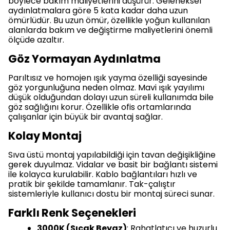
böylece bakım maliyetlerini düşürür. Geleneksel
aydınlatmalara göre 5 kata kadar daha uzun
ömürlüdür. Bu uzun ömür, özellikle yoğun kullanılan
alanlarda bakım ve değiştirme maliyetlerini önemli
ölçüde azaltır.
Göz Yormayan Aydınlatma
Parıltısız ve homojen ışık yayma özelliği sayesinde
göz yorgunluğuna neden olmaz. Mavi ışık yayılımı
düşük olduğundan dolayı uzun süreli kullanımda bile
göz sağlığını korur. Özellikle ofis ortamlarında
çalışanlar için büyük bir avantaj sağlar.
Kolay Montaj
Sıva üstü montaj yapılabildiği için tavan değişikliğine
gerek duyulmaz. Vidalar ve basit bir bağlantı sistemi
ile kolayca kurulabilir. Kablo bağlantıları hızlı ve
pratik bir şekilde tamamlanır. Tak-çalıştır
sistemleriyle kullanıcı dostu bir montaj süreci sunar.
Farklı Renk Seçenekleri
3000K (Sıcak Beyaz)
: Rahatlatıcı ve huzurlu