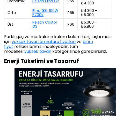
Ekonomik
Pelsan Etna G2
IP65
₺4.300
Etna G3L 100W
₺4.300 –
Orta
IP65
5700K
₺5.000
Pelsan Castor
₺5.000 –
Üst
IP66
G3
₺5.800
Farklı güç ve markaların kalem kalem karşılaştırması
için
yüksek tavan armatürü fiyatları
ve
birim
fiyat
rehberlerimizi inceleyebilir, tüm
modelleri
yüksek tavan
kategorisinde görebilirsiniz.
Enerji Tüketimi ve Tasarruf