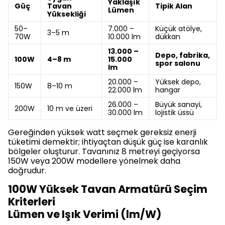
Yaklaşık
Güç
Tavan
Tipik Alan
Lümen
Yüksekliği
50–
7.000 –
Küçük atölye,
3–5 m
70W
10.000 lm
dükkan
13.000 –
Depo, fabrika,
100W
4–8 m
15.000
spor salonu
lm
20.000 –
Yüksek depo,
150W
8–10 m
22.000 lm
hangar
26.000 –
Büyük sanayi,
200W
10 m ve üzeri
30.000 lm
lojistik üssü
Gereğinden yüksek watt seçmek gereksiz enerji
tüketimi demektir; ihtiyaçtan düşük güç ise karanlık
bölgeler oluşturur. Tavanınız 8 metreyi geçiyorsa
150W veya 200W modellere yönelmek daha
doğrudur.
100W Yüksek Tavan Armatürü Seçim
Kriterleri
Lümen ve Işık Verimi (lm/W)