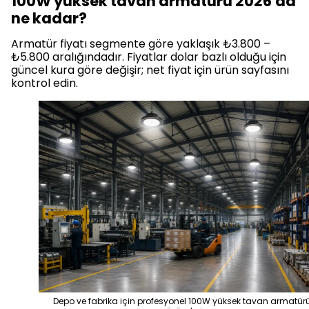
100W yüksek tavan armatürü 2026'da
ne kadar?
Armatür fiyatı segmente göre yaklaşık ₺3.800 –
₺5.800 aralığındadır. Fiyatlar dolar bazlı olduğu için
güncel kura göre değişir; net fiyat için ürün sayfasını
kontrol edin.
Depo ve fabrika için profesyonel 100W yüksek tavan armatür