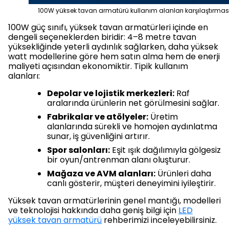
100W yüksek tavan armatürü kullanım alanları karşılaştırmas
100W güç sınıfı, yüksek tavan armatürleri içinde en
dengeli seçeneklerden biridir: 4–8 metre tavan
yüksekliğinde yeterli aydınlık sağlarken, daha yüksek
watt modellerine göre hem satın alma hem de enerji
maliyeti açısından ekonomiktir. Tipik kullanım
alanları:
Depolar ve lojistik merkezleri:
Raf
aralarında ürünlerin net görülmesini sağlar.
Fabrikalar ve atölyeler:
Üretim
alanlarında sürekli ve homojen aydınlatma
sunar, iş güvenliğini artırır.
Spor salonları:
Eşit ışık dağılımıyla gölgesiz
bir oyun/antrenman alanı oluşturur.
Mağaza ve AVM alanları:
Ürünleri daha
canlı gösterir, müşteri deneyimini iyileştirir.
Yüksek tavan armatürlerinin genel mantığı, modelleri
ve teknolojisi hakkında daha geniş bilgi için
LED
yüksek tavan armatürü
rehberimizi inceleyebilirsiniz.