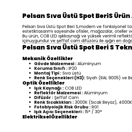
Pelsan Sıva Üstü Spot BeriS Ürü
Pelsan Sıva Üstü Spot Beri S,modern ve fonksiyonel tas
estetiktasarımı sayesinde ofisler, mağazalar, oteller ve 
Bu ürün, COB LED ışıkkaynağı ve yüksek verimli reflekt
içinuygundur ve şeffaf cam difüzörü ile ışığın en doğal
Pelsan Sıva Üstü Spot Beri S Tekni
Mekanik Özellikler
Gövde Malzemesi :
Alüminyum
Koruma Sınıfı :
IP20
Montaj Tipi :
Sıva üstü
Renk Seçenekleri (H3):
Siyah (RAL 9005) ve B
Optik Özellikler
Işık Kaynağı :
COB LED
Reflektör Malzemesi :
Alüminyum
Difüzör :
Şeffaf Cam
Renk Sıcaklıkları :
3000K (Sıcak Beyaz), 4000K
Fotobiyolojik Risk Grubu :
RG1
Işık Açısı Seçenekleri :
15° / 30°
ElektrikselÖzellikler