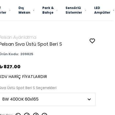
f
Dış
Park &
Sensörlü
LED
rler
Mekan
Bahçe
Sistemler
Ampüller
Pelsan Aydınlatma
Pelsan Sıva Üstü Spot Beri S
Ürün Kodu
:
209825
₺ 827.00
KDV HARİÇ FİYATLARDIR
Sıva Üstü Spot Beri S Seçenekleri