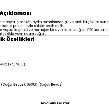
n Açıklaması
arımıyla iç mekân aydınlatmalarında şık ve etkili birçözüm sunar. Y
konut projelerinde sıklıklatercih edilir.
ör yapısı ile güçlü ve homojen bir aydınlatmasağlar. IP20 koruma s
 şekilde yayılmasını sağlar.
k Özellikleri
eyaz (RAL 9016)
 (Doğal Beyaz), 6500K (Soğuk Beyaz)
Devamını Göster