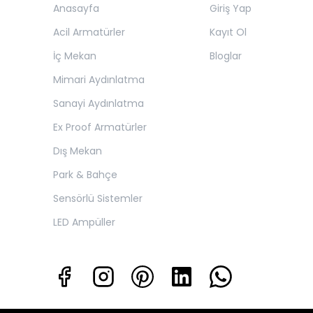
Anasayfa
Giriş Yap
Acil Armatürler
Kayıt Ol
İç Mekan
Bloglar
Mimari Aydınlatma
Sanayi Aydınlatma
Ex Proof Armatürler
Dış Mekan
Park & Bahçe
Sensörlü Sistemler
LED Ampüller